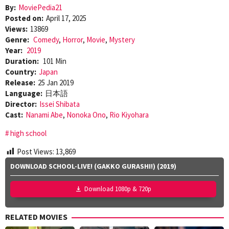
By:
MoviePedia21
Posted on:
April 17, 2025
Views:
13869
Genre:
Comedy
,
Horror
,
Movie
,
Mystery
Year:
2019
Duration:
101 Min
Country:
Japan
Release:
25 Jan 2019
Language:
日本語
Director:
Issei Shibata
Cast:
Nanami Abe
,
Nonoka Ono
,
Rio Kiyohara
high school
Post Views:
13,869
DOWNLOAD SCHOOL-LIVE! (GAKKO GURASHI!) (2019)
Download 1080p & 720p
RELATED MOVIES