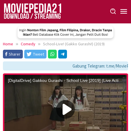
Skip
to
content
Home
Comedy
School-Live! (Gakko Gurashi!) (2019)
Sharer
Tweet
Gabung Telegram: t.me/MoviePed