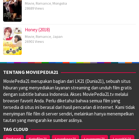
Movie
,
Romance
,
Mongolia
28689 Views
Honey (2018)
Movie
,
Romance
,
Japan
26901 Views
TENTANG MOVIEPEDIA21
MoviePedia21 merupakan bagian dari LK21 (Dunia21), sebuah situs
hiburan yang menyediakan layanan streaming dan unduh film gratis
dengan subtitle bahasa Indonesia. Akses MoviePedia21.tv melalui
browser favorit Anda. Perlu diketahui bahwa semua film yang
tersedia di situs ini berasal dari hasil pencarian di internet. Kami tidak
menyimpan file film di server sendiri, melainkan hanya menempelkan
tautan yang mengarah ke sumber aslinya.
TAG CLOUD