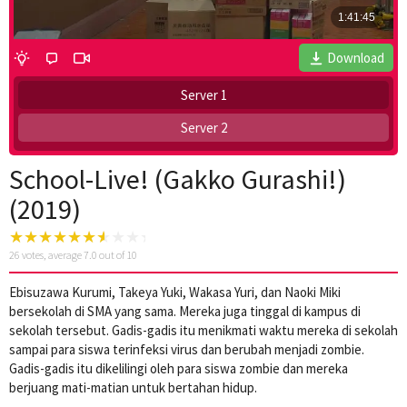
Download
Server 1
Server 2
School-Live! (Gakko Gurashi!)
(2019)
26
votes, average
7.0
out of 10
Ebisuzawa Kurumi, Takeya Yuki, Wakasa Yuri, dan Naoki Miki
bersekolah di SMA yang sama. Mereka juga tinggal di kampus di
sekolah tersebut. Gadis-gadis itu menikmati waktu mereka di sekolah
sampai para siswa terinfeksi virus dan berubah menjadi zombie.
Gadis-gadis itu dikelilingi oleh para siswa zombie dan mereka
berjuang mati-matian untuk bertahan hidup.