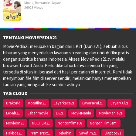
Movie
,
Romance
,
Japan
26923 Views
TENTANG MOVIEPEDIA21
MoviePedia21 merupakan bagian dari LK21 (Dunia21), sebuah situs
hiburan yang menyediakan layanan streaming dan unduh film gratis
dengan subtitle bahasa Indonesia. Akses MoviePedia21.tv melalui
browser favorit Anda. Perlu diketahui bahwa semua film yang
tersedia di situs ini berasal dari hasil pencarian di internet. Kami tidak
menyimpan file film di server sendiri, melainkan hanya menempelkan
tautan yang mengarah ke sumber aslinya.
TAG CLOUD
Drakorid
Kotafilm21
Layarkaca21
Layarsemi21
LayarXXi21
Lebah21
Lebahmovie
LK21
MovieMania
MovieMania21
Movieon21
NGEFILM21
Nontonfilm168
NontonFilmSemi
Pakbos21
Premierexx1
Rebahin
Savefilm21
Siapbos21