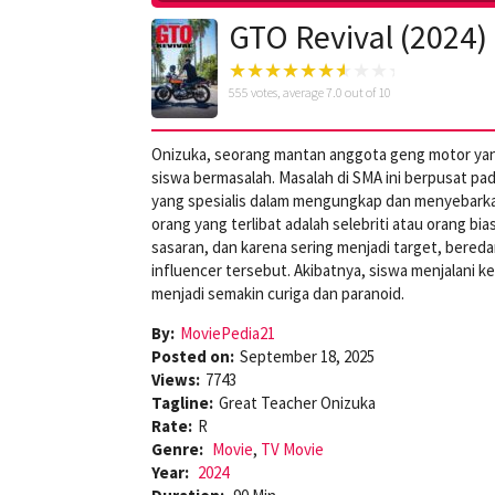
GTO Revival (2024)
555
votes, average
7.0
out of 10
Onizuka, seorang mantan anggota geng motor yang
siswa bermasalah. Masalah di SMA ini berpusat pad
yang spesialis dalam mengungkap dan menyebark
orang yang terlibat adalah selebriti atau orang bi
sasaran, dan karena sering menjadi target, bere
influencer tersebut. Akibatnya, siswa menjalani 
menjadi semakin curiga dan paranoid.
By:
MoviePedia21
Posted on:
September 18, 2025
Views:
7743
Tagline:
Great Teacher Onizuka
Rate:
R
Genre:
Movie
,
TV Movie
Year:
2024