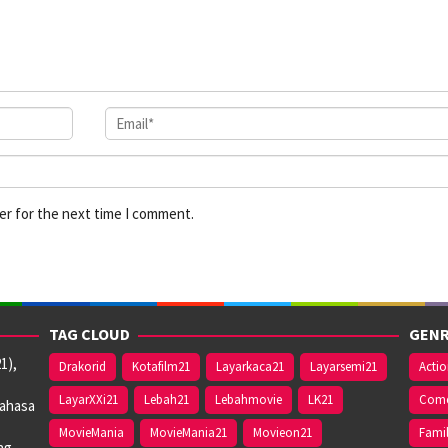
er for the next time I comment.
TAG CLOUD
GENR
1),
Drakorid
Kotafilm21
Layarkaca21
Layarsemi21
Acti
LayarXXi21
Lebah21
Lebahmovie
LK21
Com
bahasa
MovieMania
MovieMania21
Movieon21
Fami
ng