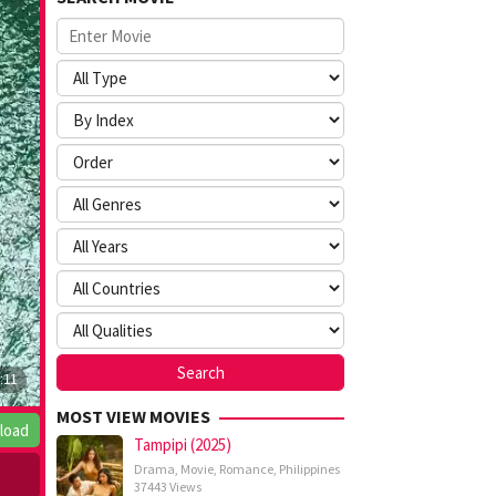
MOST VIEW MOVIES
load
Tampipi (2025)
Drama
,
Movie
,
Romance
,
Philippines
37443 Views