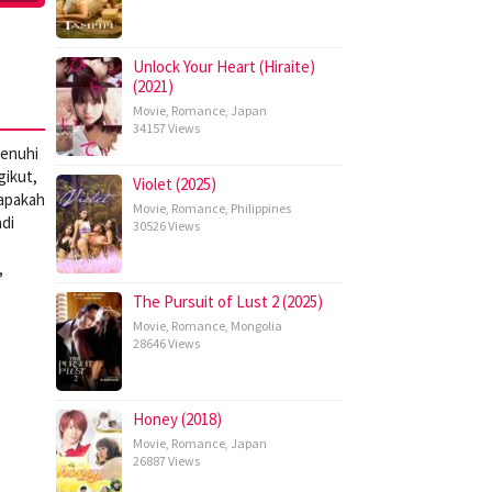
Unlock Your Heart (Hiraite)
(2021)
Movie
,
Romance
,
Japan
34157 Views
penuhi
gikut,
Violet (2025)
apakah
Movie
,
Romance
,
Philippines
adi
30526 Views
,
The Pursuit of Lust 2 (2025)
Movie
,
Romance
,
Mongolia
28646 Views
Honey (2018)
Movie
,
Romance
,
Japan
26887 Views