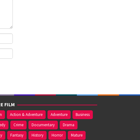
E FILM
on
Action & Adventure
Adventure
Business
edy
Crime
Documentary
Drama
ly
Fantasy
History
Horror
Mature