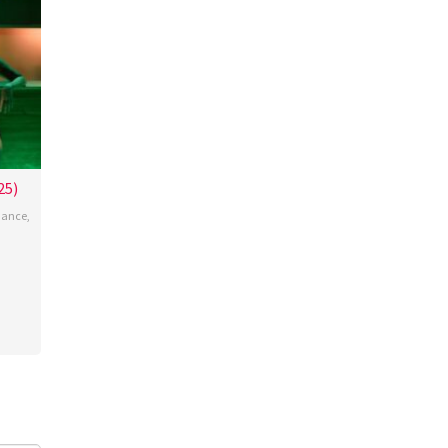
25)
ance
,
ante
oza