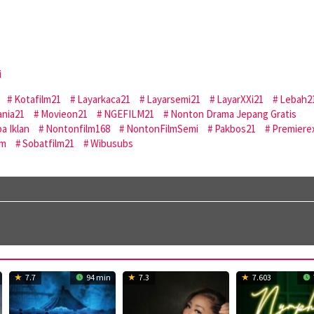
i
Kotafilm21
Layarkaca21
Layarsemi21
LayarXXi21
Lebah2
nia21
Movieon21
NGEFILM21
Nonton Drama Jepang Gratis
a Iklan
Nontonfilm168
NontonFilmSemi
Pakbos21
Premiere
lm
Sobatfilm21
Wibusubs
7.7
94 min
7.3
7.603