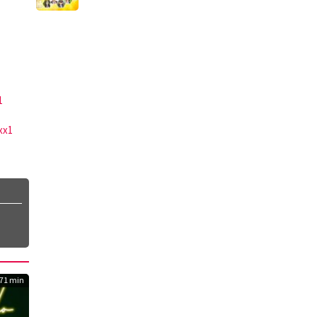
1
xx1
71 min