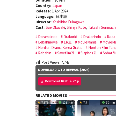
Duration:
90 Min
Country:
Japan
Release:
1 Apr 2024
Language:
日本語
Director:
Yoshihiro Fukagawa
Cast:
Sae Okazaki
,
Shinya Kote
,
Takashi Sorimach
Doramaindo
Drakorid
Drakorindo
Ikaza
Lebahmovie
LK21
MovieMania
MovieMa
Nonton Drama Korea Gratis
Nonton Film Tanp
Rebahin
Savefilm21
Siapbos21
Sobatfi
Post Views:
7,743
DOWNLOAD GTO REVIVAL (2024)
Download 1080p & 720p
RELATED MOVIES
7.875
121 min
7.7
70 min