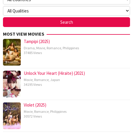
MOST VIEW MOVIES
Tampipi (2025)
Drama
,
Movie
,
Romance
,
Philippines
37485 Views
Unlock Your Heart (Hiraite) (2021)
Movie
,
Romance
,
Japan
34195 Views
Violet (2025)
Movie
,
Romance
,
Philippines
30572 Views