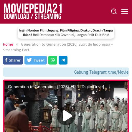
Skip
to
content
Home
Generation to Generation (2026) Subtitle Indonesia +
Streaming Part 1
Sharer
Tweet
Gabung Telegram: t.me/MoviePe