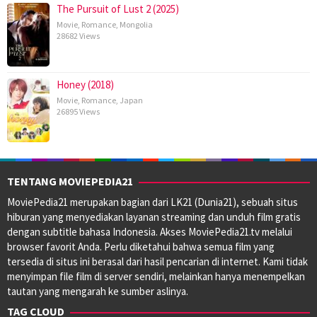
The Pursuit of Lust 2 (2025)
Movie
,
Romance
,
Mongolia
28682 Views
Honey (2018)
Movie
,
Romance
,
Japan
26895 Views
TENTANG MOVIEPEDIA21
MoviePedia21 merupakan bagian dari LK21 (Dunia21), sebuah situs
hiburan yang menyediakan layanan streaming dan unduh film gratis
dengan subtitle bahasa Indonesia. Akses MoviePedia21.tv melalui
browser favorit Anda. Perlu diketahui bahwa semua film yang
tersedia di situs ini berasal dari hasil pencarian di internet. Kami tidak
menyimpan file film di server sendiri, melainkan hanya menempelkan
tautan yang mengarah ke sumber aslinya.
TAG CLOUD