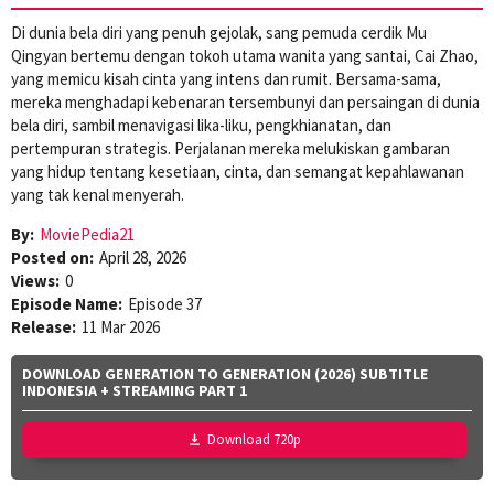
Di dunia bela diri yang penuh gejolak, sang pemuda cerdik Mu
Qingyan bertemu dengan tokoh utama wanita yang santai, Cai Zhao,
yang memicu kisah cinta yang intens dan rumit. Bersama-sama,
mereka menghadapi kebenaran tersembunyi dan persaingan di dunia
bela diri, sambil menavigasi lika-liku, pengkhianatan, dan
pertempuran strategis. Perjalanan mereka melukiskan gambaran
yang hidup tentang kesetiaan, cinta, dan semangat kepahlawanan
yang tak kenal menyerah.
By:
MoviePedia21
Posted on:
April 28, 2026
Views:
0
Episode Name:
Episode 37
Release:
11 Mar 2026
DOWNLOAD GENERATION TO GENERATION (2026) SUBTITLE
INDONESIA + STREAMING PART 1
Download 720p