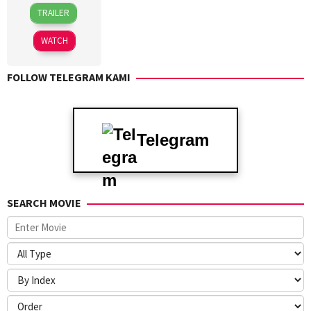
1
Stephen
TRAILER
May
Chbosky
2025
WATCH
FOLLOW TELEGRAM KAMI
Telegram
SEARCH MOVIE