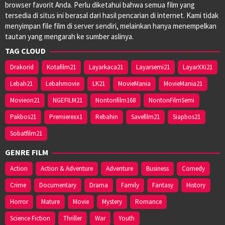
browser favorit Anda. Perlu diketahui bahwa semua film yang
tersedia di situs ini berasal dari hasil pencarian di internet. Kami tidak
menyimpan file film di server sendiri, melainkan hanya menempelkan
tautan yang mengarah ke sumber aslinya.
TAG CLOUD
Drakorid
Kotafilm21
Layarkaca21
Layarsemi21
LayarXXi21
Lebah21
Lebahmovie
LK21
MovieMania
MovieMania21
Movieon21
NGEFILM21
Nontonfilm168
NontonFilmSemi
Pakbos21
Premierexx1
Rebahin
Savefilm21
Siapbos21
Sobatfilm21
GENRE FILM
Action
Action & Adventure
Adventure
Business
Comedy
Crime
Documentary
Drama
Family
Fantasy
History
Horror
Mature
Movie
Mystery
Romance
Science Fiction
Thriller
War
Youth