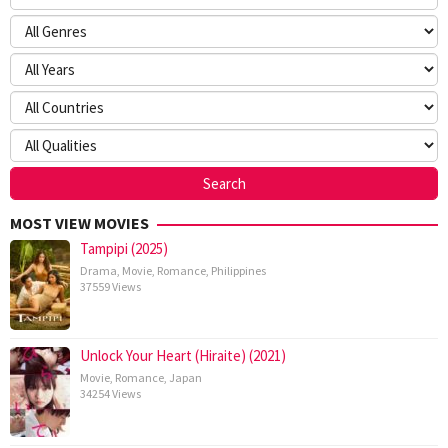
MOST VIEW MOVIES
Tampipi (2025)
Drama
,
Movie
,
Romance
,
Philippines
37559 Views
Unlock Your Heart (Hiraite) (2021)
Movie
,
Romance
,
Japan
34254 Views