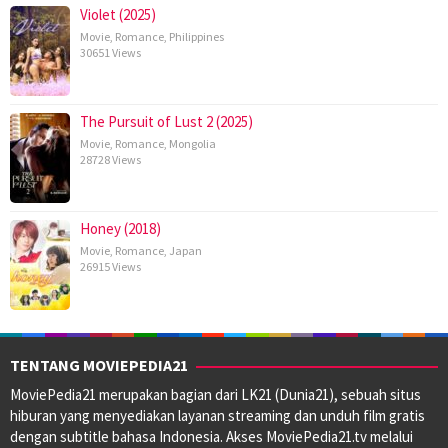
Violet (2025)
Movie
,
Romance
,
Philippines
30651 Views
The Pursuit of Lust 2 (2025)
Movie
,
Romance
,
Mongolia
28728 Views
Honey (2018)
Movie
,
Romance
,
Japan
26915 Views
TENTANG MOVIEPEDIA21
MoviePedia21 merupakan bagian dari LK21 (Dunia21), sebuah situs
hiburan yang menyediakan layanan streaming dan unduh film gratis
dengan subtitle bahasa Indonesia. Akses MoviePedia21.tv melalui