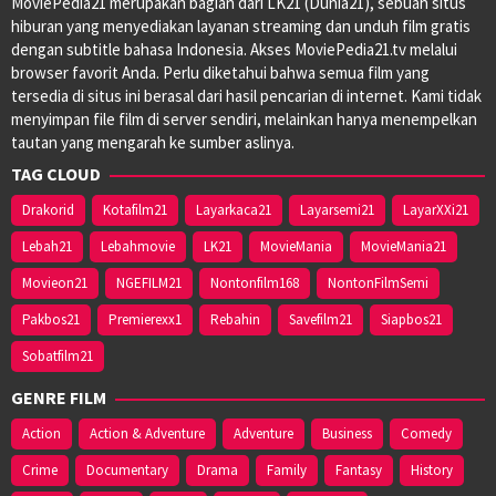
MoviePedia21 merupakan bagian dari LK21 (Dunia21), sebuah situs
hiburan yang menyediakan layanan streaming dan unduh film gratis
dengan subtitle bahasa Indonesia. Akses MoviePedia21.tv melalui
browser favorit Anda. Perlu diketahui bahwa semua film yang
tersedia di situs ini berasal dari hasil pencarian di internet. Kami tidak
menyimpan file film di server sendiri, melainkan hanya menempelkan
tautan yang mengarah ke sumber aslinya.
TAG CLOUD
Drakorid
Kotafilm21
Layarkaca21
Layarsemi21
LayarXXi21
Lebah21
Lebahmovie
LK21
MovieMania
MovieMania21
Movieon21
NGEFILM21
Nontonfilm168
NontonFilmSemi
Pakbos21
Premierexx1
Rebahin
Savefilm21
Siapbos21
Sobatfilm21
GENRE FILM
Action
Action & Adventure
Adventure
Business
Comedy
Crime
Documentary
Drama
Family
Fantasy
History