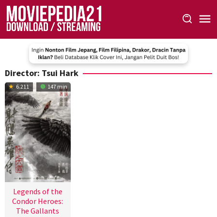
Skip
to
content
Director:
Tsui Hark
6.211
147 min
Legends of the
Condor Heroes:
The Gallants