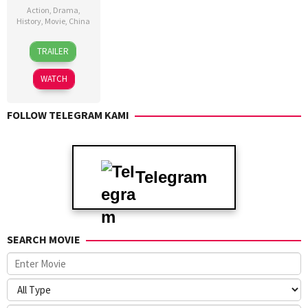
Action
,
Drama
,
History
,
Movie
,
China
29
Tsui
TRAILER
Jan
Hark
2025
WATCH
FOLLOW TELEGRAM KAMI
Telegram
SEARCH MOVIE