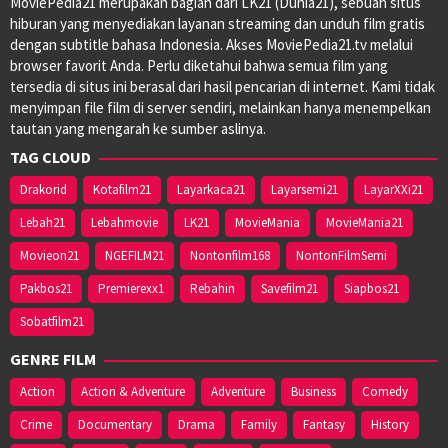
MoviePedia21 merupakan bagian dari LK21 (Dunia21), sebuah situs
hiburan yang menyediakan layanan streaming dan unduh film gratis
dengan subtitle bahasa Indonesia. Akses MoviePedia21.tv melalui
browser favorit Anda. Perlu diketahui bahwa semua film yang
tersedia di situs ini berasal dari hasil pencarian di internet. Kami tidak
menyimpan file film di server sendiri, melainkan hanya menempelkan
tautan yang mengarah ke sumber aslinya.
TAG CLOUD
Drakorid
Kotafilm21
Layarkaca21
Layarsemi21
LayarXXi21
Lebah21
Lebahmovie
LK21
MovieMania
MovieMania21
Movieon21
NGEFILM21
Nontonfilm168
NontonFilmSemi
Pakbos21
Premierexx1
Rebahin
Savefilm21
Siapbos21
Sobatfilm21
GENRE FILM
Action
Action & Adventure
Adventure
Business
Comedy
Crime
Documentary
Drama
Family
Fantasy
History