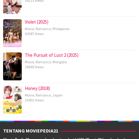
34213 Views
Violet (2025)
Movie
,
Romance
,
Philippines
30587 Views
The Pursuit of Lust 2 (2025)
Movie
,
Romance
,
Mongolia
28695 Views
Honey (2018)
Movie
,
Romance
,
Japan
26901 Views
TENTANG MOVIEPEDIA21