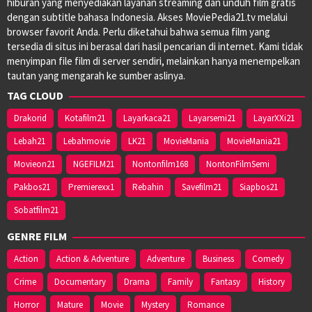
hiburan yang menyediakan layanan streaming dan unduh film gratis
dengan subtitle bahasa Indonesia. Akses MoviePedia21.tv melalui
browser favorit Anda. Perlu diketahui bahwa semua film yang
tersedia di situs ini berasal dari hasil pencarian di internet. Kami tidak
menyimpan file film di server sendiri, melainkan hanya menempelkan
tautan yang mengarah ke sumber aslinya.
TAG CLOUD
Drakorid
Kotafilm21
Layarkaca21
Layarsemi21
LayarXXi21
Lebah21
Lebahmovie
LK21
MovieMania
MovieMania21
Movieon21
NGEFILM21
Nontonfilm168
NontonFilmSemi
Pakbos21
Premierexx1
Rebahin
Savefilm21
Siapbos21
Sobatfilm21
GENRE FILM
Action
Action & Adventure
Adventure
Business
Comedy
Crime
Documentary
Drama
Family
Fantasy
History
Horror
Mature
Movie
Mystery
Romance