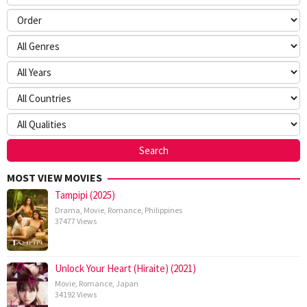
MOST VIEW MOVIES
Tampipi (2025)
Drama
,
Movie
,
Romance
,
Philippines
37477 Views
Unlock Your Heart (Hiraite) (2021)
Movie
,
Romance
,
Japan
34192 Views