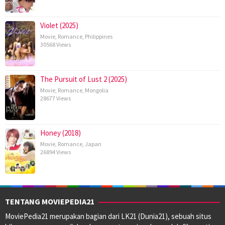
Violet (2025)
Movie
,
Romance
,
Philippines
30568 Views
The Pursuit of Lust 2 (2025)
Movie
,
Romance
,
Mongolia
28677 Views
Honey (2018)
Movie
,
Romance
,
Japan
26894 Views
TENTANG MOVIEPEDIA21
MoviePedia21 merupakan bagian dari LK21 (Dunia21), sebuah situs