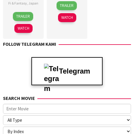
29
Fi & Fantasy
,
Japan
TRAILER
Apr
19
Komura
2021
TRAILER
WATCH
Mar
Ayumi
2022
WATCH
FOLLOW TELEGRAM KAMI
Telegram
SEARCH MOVIE