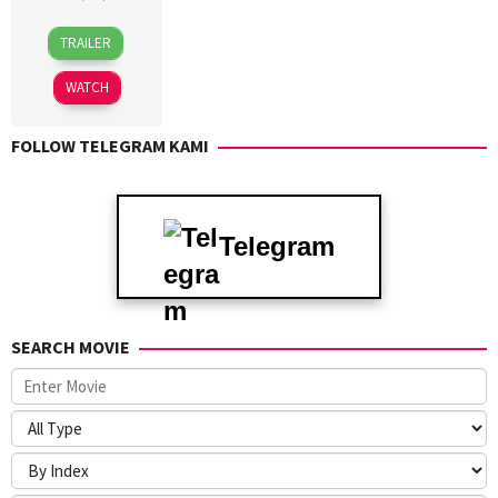
30
Yuki
TRAILER
Sep
Tanada
2022
WATCH
FOLLOW TELEGRAM KAMI
Telegram
SEARCH MOVIE