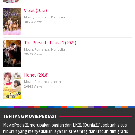
Violet (2025)
Movie
,
Romance
,
Philippines
30664 Views
The Pursuit of Lust 2 (2025)
Movie
,
Romance
,
Mongolia
28742 Views
Honey (2018)
Movie
,
Romance
,
Japan
26923 Views
TENTANG MOVIEPEDIA21
MoviePedia21 merupakan bagian dari LK21 (Dunia21), sebuah situs
hiburan yang menyediakan layanan streaming dan unduh film gratis