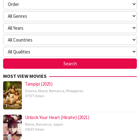
MOST VIEW MOVIES
Tampipi (2025)
Drama
,
Movie
,
Romance
,
Philippines
37577 Views
Unlock Your Heart (Hiraite) (2021)
Movie
,
Romance
,
Japan
34267 Views