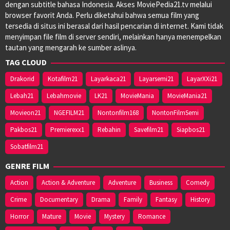
dengan subtitle bahasa Indonesia. Akses MoviePedia21.tv melalui
browser favorit Anda. Perlu diketahui bahwa semua film yang
tersedia di situs ini berasal dari hasil pencarian di internet. Kami tidak
menyimpan file film di server sendiri, melainkan hanya menempelkan
tautan yang mengarah ke sumber aslinya.
TAG CLOUD
Drakorid
Kotafilm21
Layarkaca21
Layarsemi21
LayarXXi21
Lebah21
Lebahmovie
LK21
MovieMania
MovieMania21
Movieon21
NGEFILM21
Nontonfilm168
NontonFilmSemi
Pakbos21
Premierexx1
Rebahin
Savefilm21
Siapbos21
Sobatfilm21
GENRE FILM
Action
Action & Adventure
Adventure
Business
Comedy
Crime
Documentary
Drama
Family
Fantasy
History
Horror
Mature
Movie
Mystery
Romance