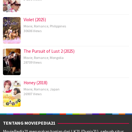
Violet (2025)
Movie
,
Romance
,
Philippines
30606 Views
The Pursuit of Lust 2 (2025)
Movie
,
Romance
,
Mongolia
28709 Views
Honey (2018)
Movie
,
Romance
,
Japan
26907 Views
TENTANG MOVIEPEDIA21
MoviePedia21 merupakan bagian dari LK21 (Dunia21), sebuah situs