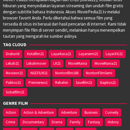
hiburan yang menyediakan layanan streaming dan unduh film gratis
dengan subtitle bahasa Indonesia. Akses MoviePedia21.tv melalui
browser favorit Anda. Perlu diketahui bahwa semua film yang
tersedia di situs ini berasal dari hasil pencarian di internet. Kami tidak
menyimpan file film di server sendiri, melainkan hanya menempelkan
tautan yang mengarah ke sumber aslinya.
TAG CLOUD
Drakorid
Kotafilm21
Layarkaca21
Layarsemi21
LayarXXi21
Lebah21
Lebahmovie
LK21
MovieMania
MovieMania21
Movieon21
NGEFILM21
Nontonfilm168
NontonFilmSemi
Pakbos21
Premierexx1
Rebahin
Savefilm21
Siapbos21
Sobatfilm21
GENRE FILM
Action
Action & Adventure
Adventure
Business
Comedy
Crime
Documentary
Drama
Family
Fantasy
History