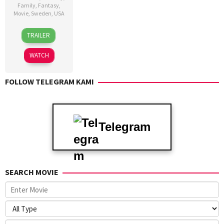
Family
,
Fantasy
,
Movie
,
Sweden
,
USA
31
Jared
TRAILER
Mar
Hess
2025
WATCH
FOLLOW TELEGRAM KAMI
Telegram
SEARCH MOVIE