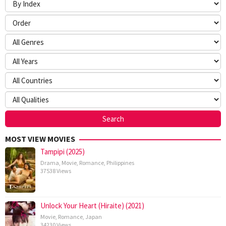
MOST VIEW MOVIES
Tampipi (2025)
Drama
,
Movie
,
Romance
,
Philippines
37538 Views
Unlock Your Heart (Hiraite) (2021)
Movie
,
Romance
,
Japan
34230 Views