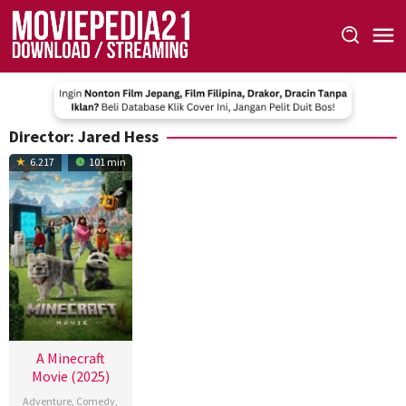
Skip
to
content
Director:
Jared Hess
6.217
101 min
A Minecraft
Movie (2025)
Adventure
,
Comedy
,