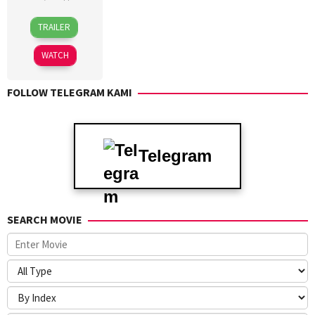
13
Jacqueline
TRAILER
Feb
R.
2025
Carlos
WATCH
FOLLOW TELEGRAM KAMI
Telegram
SEARCH MOVIE