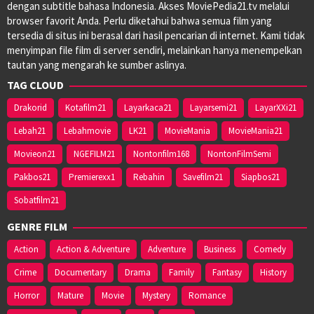
dengan subtitle bahasa Indonesia. Akses MoviePedia21.tv melalui
browser favorit Anda. Perlu diketahui bahwa semua film yang
tersedia di situs ini berasal dari hasil pencarian di internet. Kami tidak
menyimpan file film di server sendiri, melainkan hanya menempelkan
tautan yang mengarah ke sumber aslinya.
TAG CLOUD
Drakorid
Kotafilm21
Layarkaca21
Layarsemi21
LayarXXi21
Lebah21
Lebahmovie
LK21
MovieMania
MovieMania21
Movieon21
NGEFILM21
Nontonfilm168
NontonFilmSemi
Pakbos21
Premierexx1
Rebahin
Savefilm21
Siapbos21
Sobatfilm21
GENRE FILM
Action
Action & Adventure
Adventure
Business
Comedy
Crime
Documentary
Drama
Family
Fantasy
History
Horror
Mature
Movie
Mystery
Romance