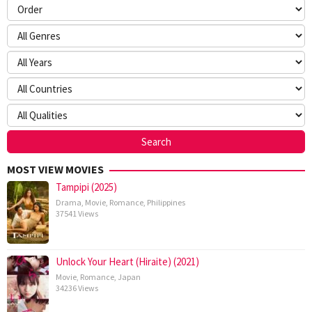
MOST VIEW MOVIES
Tampipi (2025)
Drama
,
Movie
,
Romance
,
Philippines
37541 Views
Unlock Your Heart (Hiraite) (2021)
Movie
,
Romance
,
Japan
34236 Views