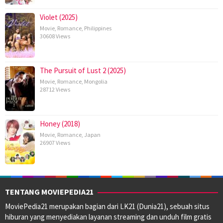
Violet (2025)
Movie
,
Romance
,
Philippines
30608 Views
The Pursuit of Lust 2 (2025)
Movie
,
Romance
,
Mongolia
28712 Views
Honey (2018)
Movie
,
Romance
,
Japan
26907 Views
TENTANG MOVIEPEDIA21
MoviePedia21 merupakan bagian dari LK21 (Dunia21), sebuah situs
hiburan yang menyediakan layanan streaming dan unduh film gratis