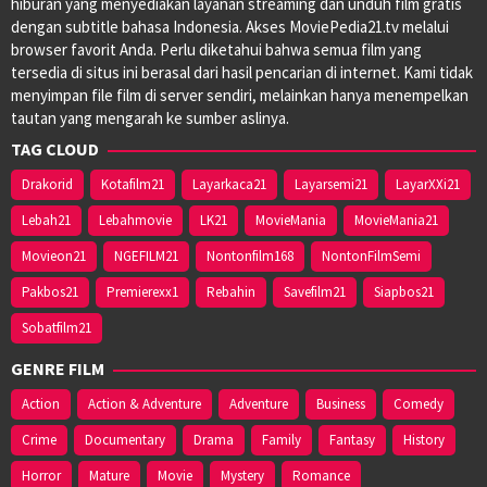
hiburan yang menyediakan layanan streaming dan unduh film gratis
dengan subtitle bahasa Indonesia. Akses MoviePedia21.tv melalui
browser favorit Anda. Perlu diketahui bahwa semua film yang
tersedia di situs ini berasal dari hasil pencarian di internet. Kami tidak
menyimpan file film di server sendiri, melainkan hanya menempelkan
tautan yang mengarah ke sumber aslinya.
TAG CLOUD
Drakorid
Kotafilm21
Layarkaca21
Layarsemi21
LayarXXi21
Lebah21
Lebahmovie
LK21
MovieMania
MovieMania21
Movieon21
NGEFILM21
Nontonfilm168
NontonFilmSemi
Pakbos21
Premierexx1
Rebahin
Savefilm21
Siapbos21
Sobatfilm21
GENRE FILM
Action
Action & Adventure
Adventure
Business
Comedy
Crime
Documentary
Drama
Family
Fantasy
History
Horror
Mature
Movie
Mystery
Romance