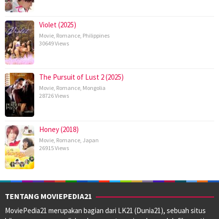
Violet (2025)
Movie
,
Romance
,
Philippines
30649 Views
The Pursuit of Lust 2 (2025)
Movie
,
Romance
,
Mongolia
28726 Views
Honey (2018)
Movie
,
Romance
,
Japan
26915 Views
TENTANG MOVIEPEDIA21
MoviePedia21 merupakan bagian dari LK21 (Dunia21), sebuah situs