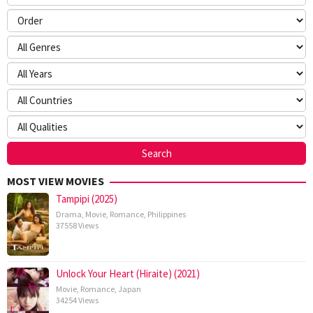
MOST VIEW MOVIES
Tampipi (2025)
Drama
,
Movie
,
Romance
,
Philippines
37558 Views
Unlock Your Heart (Hiraite) (2021)
Movie
,
Romance
,
Japan
34254 Views