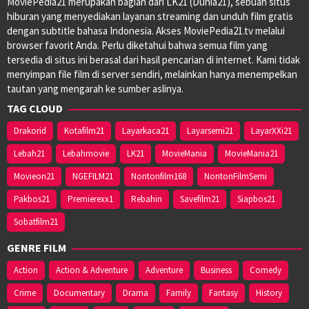
MoviePedia21 merupakan bagian dari LK21 (Dunia21), sebuah situs
hiburan yang menyediakan layanan streaming dan unduh film gratis
dengan subtitle bahasa Indonesia. Akses MoviePedia21.tv melalui
browser favorit Anda. Perlu diketahui bahwa semua film yang
tersedia di situs ini berasal dari hasil pencarian di internet. Kami tidak
menyimpan file film di server sendiri, melainkan hanya menempelkan
tautan yang mengarah ke sumber aslinya.
TAG CLOUD
Drakorid
Kotafilm21
Layarkaca21
Layarsemi21
LayarXXi21
Lebah21
Lebahmovie
LK21
MovieMania
MovieMania21
Movieon21
NGEFILM21
Nontonfilm168
NontonFilmSemi
Pakbos21
Premierexx1
Rebahin
Savefilm21
Siapbos21
Sobatfilm21
GENRE FILM
Action
Action & Adventure
Adventure
Business
Comedy
Crime
Documentary
Drama
Family
Fantasy
History