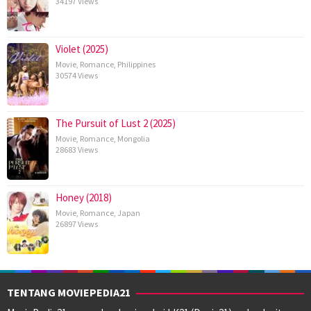
34197 Views
Violet (2025)
Movie
,
Romance
,
Philippines
30574 Views
The Pursuit of Lust 2 (2025)
Movie
,
Romance
,
Mongolia
28683 Views
Honey (2018)
Movie
,
Romance
,
Japan
26897 Views
TENTANG MOVIEPEDIA21