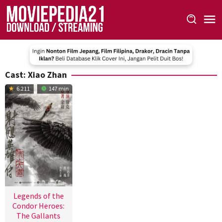
Skip
to
content
Cast:
Xiao Zhan
6.211
147 min
Legends of the
Condor Heroes:
The Gallants