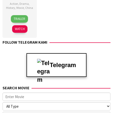
Action
,
Drama
,
History
,
Movie
,
China
29
Tsui
TRAILER
Jan
Hark
2025
WATCH
FOLLOW TELEGRAM KAMI
Telegram
SEARCH MOVIE