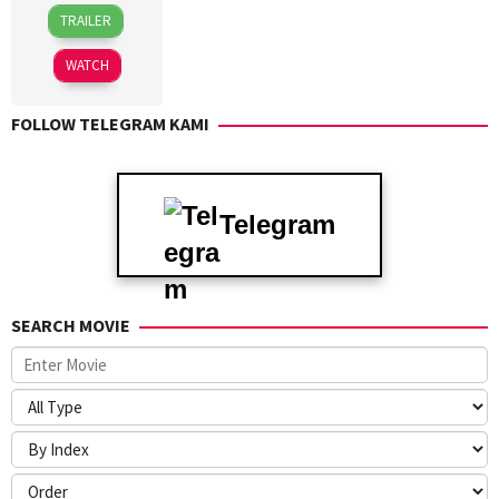
30
Bobby
TRAILER
Jan
Bonifacio
2026
WATCH
FOLLOW TELEGRAM KAMI
Telegram
SEARCH MOVIE