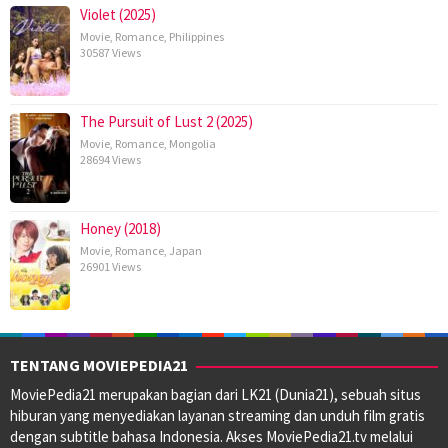
Violet (2025)
Movie
,
Romance
,
Philippines
30587 Views
The Pursuit of Lust 2 (2025)
Movie
,
Romance
,
Mongolia
28694 Views
Honey (2018)
Movie
,
Romance
,
Japan
26901 Views
TENTANG MOVIEPEDIA21
MoviePedia21 merupakan bagian dari LK21 (Dunia21), sebuah situs
hiburan yang menyediakan layanan streaming dan unduh film gratis
dengan subtitle bahasa Indonesia. Akses MoviePedia21.tv melalui