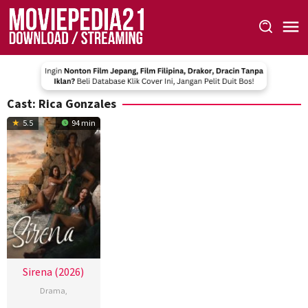
Skip
to
content
Cast:
Rica Gonzales
5.5
94 min
Sirena (2026)
Drama
,