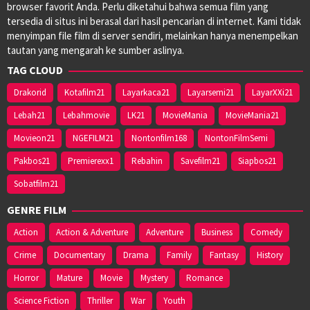
browser favorit Anda. Perlu diketahui bahwa semua film yang
tersedia di situs ini berasal dari hasil pencarian di internet. Kami tidak
menyimpan file film di server sendiri, melainkan hanya menempelkan
tautan yang mengarah ke sumber aslinya.
TAG CLOUD
Drakorid
Kotafilm21
Layarkaca21
Layarsemi21
LayarXXi21
Lebah21
Lebahmovie
LK21
MovieMania
MovieMania21
Movieon21
NGEFILM21
Nontonfilm168
NontonFilmSemi
Pakbos21
Premierexx1
Rebahin
Savefilm21
Siapbos21
Sobatfilm21
GENRE FILM
Action
Action & Adventure
Adventure
Business
Comedy
Crime
Documentary
Drama
Family
Fantasy
History
Horror
Mature
Movie
Mystery
Romance
Science Fiction
Thriller
War
Youth