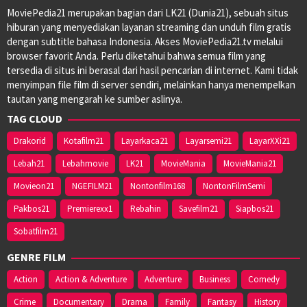
MoviePedia21 merupakan bagian dari LK21 (Dunia21), sebuah situs
hiburan yang menyediakan layanan streaming dan unduh film gratis
dengan subtitle bahasa Indonesia. Akses MoviePedia21.tv melalui
browser favorit Anda. Perlu diketahui bahwa semua film yang
tersedia di situs ini berasal dari hasil pencarian di internet. Kami tidak
menyimpan file film di server sendiri, melainkan hanya menempelkan
tautan yang mengarah ke sumber aslinya.
TAG CLOUD
Drakorid
Kotafilm21
Layarkaca21
Layarsemi21
LayarXXi21
Lebah21
Lebahmovie
LK21
MovieMania
MovieMania21
Movieon21
NGEFILM21
Nontonfilm168
NontonFilmSemi
Pakbos21
Premierexx1
Rebahin
Savefilm21
Siapbos21
Sobatfilm21
GENRE FILM
Action
Action & Adventure
Adventure
Business
Comedy
Crime
Documentary
Drama
Family
Fantasy
History