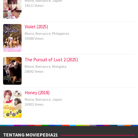
Movie
,
Romance
,
Japan
34211 Views
Violet (2025)
Movie
,
Romance
,
Philippines
30586 Views
The Pursuit of Lust 2 (2025)
Movie
,
Romance
,
Mongolia
28692 Views
Honey (2018)
Movie
,
Romance
,
Japan
26901 Views
TENTANG MOVIEPEDIA21