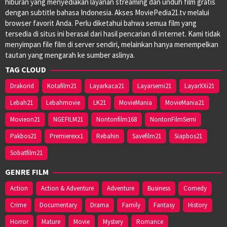
hiburan yang menyediakan layanan streaming dan unduh film gratis
dengan subtitle bahasa Indonesia. Akses MoviePedia21.tv melalui
browser favorit Anda. Perlu diketahui bahwa semua film yang
tersedia di situs ini berasal dari hasil pencarian di internet. Kami tidak
menyimpan file film di server sendiri, melainkan hanya menempelkan
tautan yang mengarah ke sumber aslinya.
TAG CLOUD
Drakorid
Kotafilm21
Layarkaca21
Layarsemi21
LayarXXi21
Lebah21
Lebahmovie
LK21
MovieMania
MovieMania21
Movieon21
NGEFILM21
Nontonfilm168
NontonFilmSemi
Pakbos21
Premierexx1
Rebahin
Savefilm21
Siapbos21
Sobatfilm21
GENRE FILM
Action
Action & Adventure
Adventure
Business
Comedy
Crime
Documentary
Drama
Family
Fantasy
History
Horror
Mature
Movie
Mystery
Romance