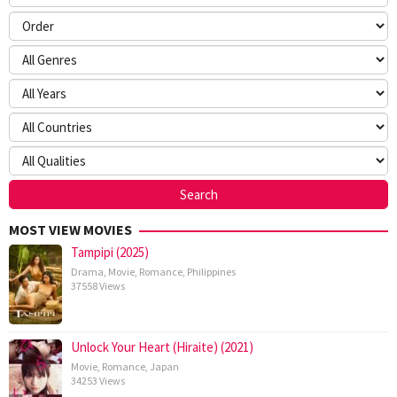
MOST VIEW MOVIES
Tampipi (2025)
Drama
,
Movie
,
Romance
,
Philippines
37558 Views
Unlock Your Heart (Hiraite) (2021)
Movie
,
Romance
,
Japan
34253 Views