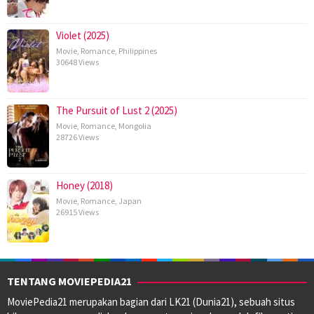
Violet (2025)
Movie
,
Romance
,
Philippines
30648 Views
The Pursuit of Lust 2 (2025)
Movie
,
Romance
,
Mongolia
28726 Views
Honey (2018)
Movie
,
Romance
,
Japan
26915 Views
TENTANG MOVIEPEDIA21
MoviePedia21 merupakan bagian dari LK21 (Dunia21), sebuah situs