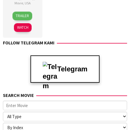
Movie
,
USA
12
Ben
TRAILER
Mar
Howarth
2025
WATCH
FOLLOW TELEGRAM KAMI
Telegram
SEARCH MOVIE