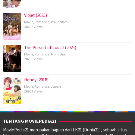
Violet (2025)
Movie
,
Romance
,
Philippines
30602 Views
The Pursuit of Lust 2 (2025)
Movie
,
Romance
,
Mongolia
28705 Views
Honey (2018)
Movie
,
Romance
,
Japan
26903 Views
TENTANG MOVIEPEDIA21
MoviePedia21 merupakan bagian dari LK21 (Dunia21), sebuah situs