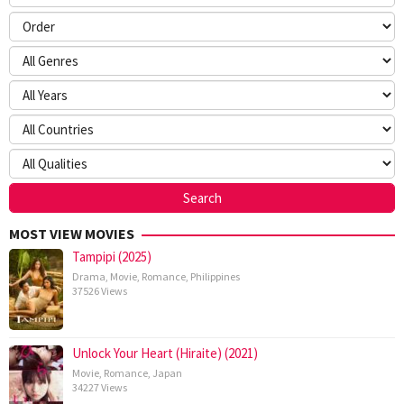
MOST VIEW MOVIES
Tampipi (2025)
Drama
,
Movie
,
Romance
,
Philippines
37526 Views
Unlock Your Heart (Hiraite) (2021)
Movie
,
Romance
,
Japan
34227 Views