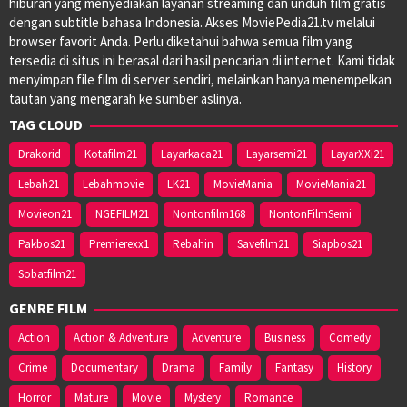
hiburan yang menyediakan layanan streaming dan unduh film gratis
dengan subtitle bahasa Indonesia. Akses MoviePedia21.tv melalui
browser favorit Anda. Perlu diketahui bahwa semua film yang
tersedia di situs ini berasal dari hasil pencarian di internet. Kami tidak
menyimpan file film di server sendiri, melainkan hanya menempelkan
tautan yang mengarah ke sumber aslinya.
TAG CLOUD
Drakorid
Kotafilm21
Layarkaca21
Layarsemi21
LayarXXi21
Lebah21
Lebahmovie
LK21
MovieMania
MovieMania21
Movieon21
NGEFILM21
Nontonfilm168
NontonFilmSemi
Pakbos21
Premierexx1
Rebahin
Savefilm21
Siapbos21
Sobatfilm21
GENRE FILM
Action
Action & Adventure
Adventure
Business
Comedy
Crime
Documentary
Drama
Family
Fantasy
History
Horror
Mature
Movie
Mystery
Romance