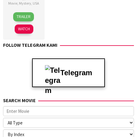
Movie
,
Mystery
,
USA
6
Josh
TRAILER
Feb
Ruben
2025
WATCH
FOLLOW TELEGRAM KAMI
Telegram
SEARCH MOVIE