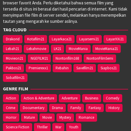
browser favorit Anda. Perlu diketahui bahwa semua film yang
tersedia di situs ini berasal dari hasil pencarian di internet. Kami tidak
menyimpan file film di server sendiri, melainkan hanya menempelkan
tautan yang mengarah ke sumber aslinya.
TAG CLOUD
Drakorid
Kotafilm21
Layarkaca21
Layarsemi21
LayarXXi21
Lebah21
Lebahmovie
LK21
MovieMania
MovieMania21
Movieon21
NGEFILM21
Nontonfilm168
NontonFilmSemi
Pakbos21
Premierexx1
Rebahin
Savefilm21
Siapbos21
Sobatfilm21
GENRE FILM
Action
Action & Adventure
Adventure
Business
Comedy
Crime
Documentary
Drama
Family
Fantasy
History
Horror
Mature
Movie
Mystery
Romance
Science Fiction
Thriller
War
Youth