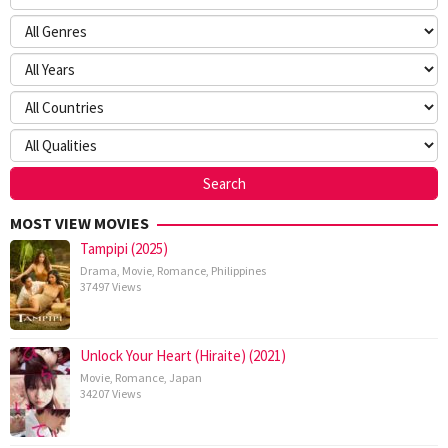
MOST VIEW MOVIES
Tampipi (2025)
Drama
,
Movie
,
Romance
,
Philippines
37497 Views
Unlock Your Heart (Hiraite) (2021)
Movie
,
Romance
,
Japan
34207 Views