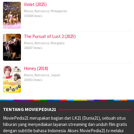
Violet (2025)
Movie
,
Romance
,
Philippines
30584 Views
The Pursuit of Lust 2 (2025)
Movie
,
Romance
,
Mongolia
28687 Views
Honey (2018)
Movie
,
Romance
,
Japan
26901 Views
TENTANG MOVIEPEDIA21
MoviePedia21 merupakan bagian dari LK21 (Dunia21), sebuah situs
hiburan yang menyediakan layanan streaming dan unduh film gratis
dengan subtitle bahasa Indonesia. Akses MoviePedia21.tv melalui