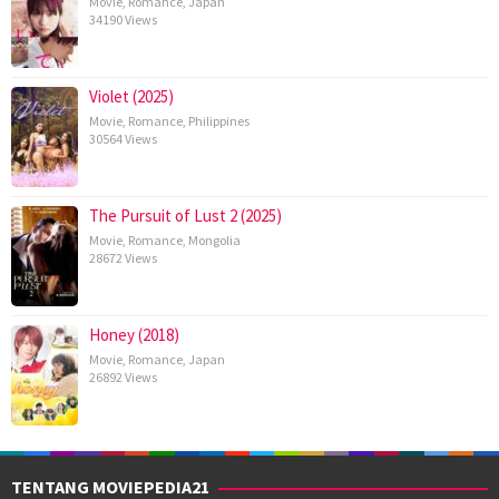
Movie
,
Romance
,
Japan
34190 Views
Violet (2025)
Movie
,
Romance
,
Philippines
30564 Views
The Pursuit of Lust 2 (2025)
Movie
,
Romance
,
Mongolia
28672 Views
Honey (2018)
Movie
,
Romance
,
Japan
26892 Views
TENTANG MOVIEPEDIA21