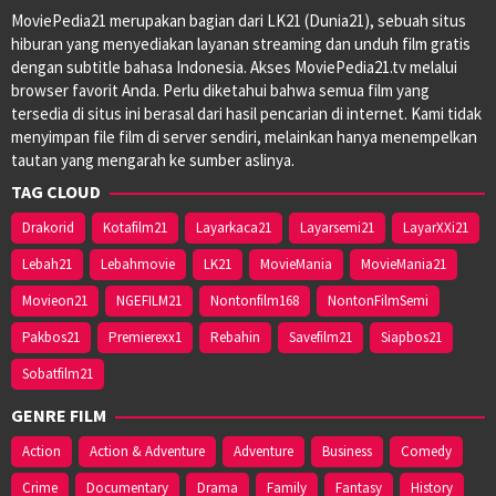
MoviePedia21 merupakan bagian dari LK21 (Dunia21), sebuah situs
hiburan yang menyediakan layanan streaming dan unduh film gratis
dengan subtitle bahasa Indonesia. Akses MoviePedia21.tv melalui
browser favorit Anda. Perlu diketahui bahwa semua film yang
tersedia di situs ini berasal dari hasil pencarian di internet. Kami tidak
menyimpan file film di server sendiri, melainkan hanya menempelkan
tautan yang mengarah ke sumber aslinya.
TAG CLOUD
Drakorid
Kotafilm21
Layarkaca21
Layarsemi21
LayarXXi21
Lebah21
Lebahmovie
LK21
MovieMania
MovieMania21
Movieon21
NGEFILM21
Nontonfilm168
NontonFilmSemi
Pakbos21
Premierexx1
Rebahin
Savefilm21
Siapbos21
Sobatfilm21
GENRE FILM
Action
Action & Adventure
Adventure
Business
Comedy
Crime
Documentary
Drama
Family
Fantasy
History