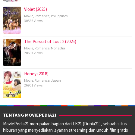
Violet (2025)
Movie
,
Romance
,
Philippines
30586 Views
The Pursuit of Lust 2 (2025)
Movie
,
Romance
,
Mongolia
28693 Views
Honey (2018)
Movie
,
Romance
,
Japan
26901 Views
TENTANG MOVIEPEDIA21
MoviePedia21 merupakan bagian dari LK21 (Dunia21), sebuah situs
hiburan yang menyediakan layanan streaming dan unduh film gratis