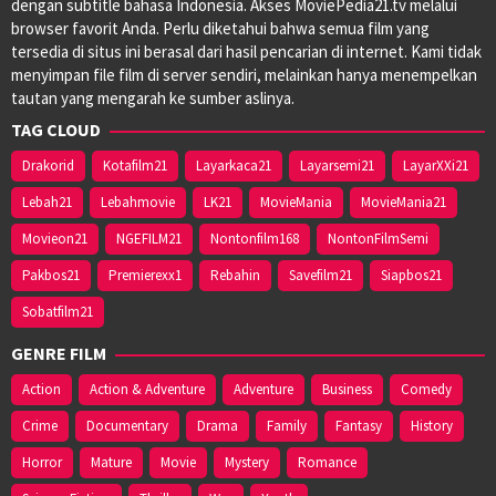
dengan subtitle bahasa Indonesia. Akses MoviePedia21.tv melalui
browser favorit Anda. Perlu diketahui bahwa semua film yang
tersedia di situs ini berasal dari hasil pencarian di internet. Kami tidak
menyimpan file film di server sendiri, melainkan hanya menempelkan
tautan yang mengarah ke sumber aslinya.
TAG CLOUD
Drakorid
Kotafilm21
Layarkaca21
Layarsemi21
LayarXXi21
Lebah21
Lebahmovie
LK21
MovieMania
MovieMania21
Movieon21
NGEFILM21
Nontonfilm168
NontonFilmSemi
Pakbos21
Premierexx1
Rebahin
Savefilm21
Siapbos21
Sobatfilm21
GENRE FILM
Action
Action & Adventure
Adventure
Business
Comedy
Crime
Documentary
Drama
Family
Fantasy
History
Horror
Mature
Movie
Mystery
Romance