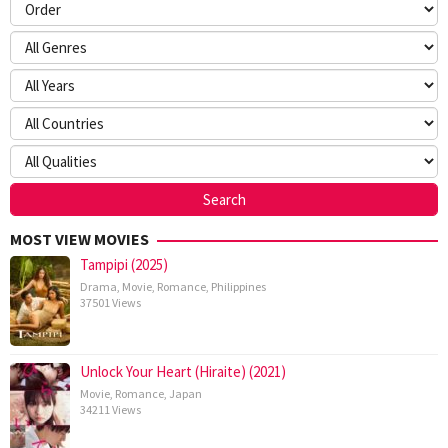
MOST VIEW MOVIES
Tampipi (2025)
Drama
,
Movie
,
Romance
,
Philippines
37501 Views
Unlock Your Heart (Hiraite) (2021)
Movie
,
Romance
,
Japan
34211 Views