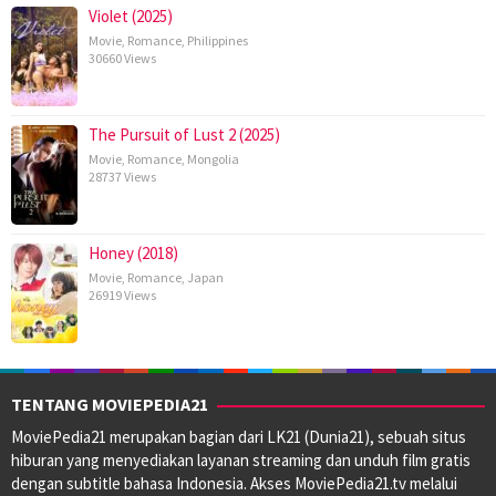
Violet (2025)
Movie
,
Romance
,
Philippines
30660 Views
The Pursuit of Lust 2 (2025)
Movie
,
Romance
,
Mongolia
28737 Views
Honey (2018)
Movie
,
Romance
,
Japan
26919 Views
TENTANG MOVIEPEDIA21
MoviePedia21 merupakan bagian dari LK21 (Dunia21), sebuah situs
hiburan yang menyediakan layanan streaming dan unduh film gratis
dengan subtitle bahasa Indonesia. Akses MoviePedia21.tv melalui