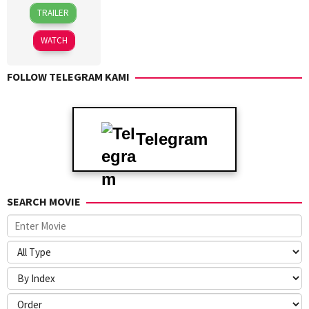
12
Rodante
TRAILER
Sep
Pajemna
2025
Jr.
WATCH
FOLLOW TELEGRAM KAMI
Telegram
SEARCH MOVIE