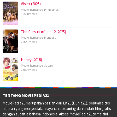
Violet (2025)
Movie
,
Romance
,
Philippines
30568 Views
The Pursuit of Lust 2 (2025)
Movie
,
Romance
,
Mongolia
28677 Views
Honey (2018)
Movie
,
Romance
,
Japan
26894 Views
TENTANG MOVIEPEDIA21
MoviePedia21 merupakan bagian dari LK21 (Dunia21), sebuah situs
hiburan yang menyediakan layanan streaming dan unduh film gratis
dengan subtitle bahasa Indonesia. Akses MoviePedia21.tv melalui