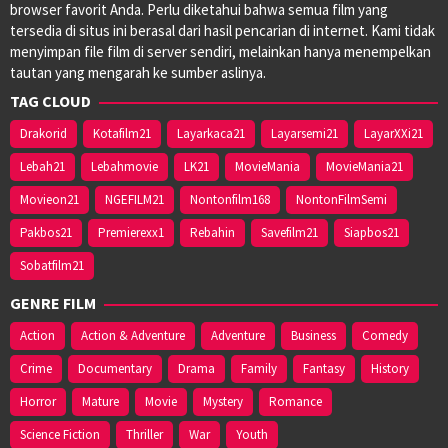
browser favorit Anda. Perlu diketahui bahwa semua film yang
tersedia di situs ini berasal dari hasil pencarian di internet. Kami tidak
menyimpan file film di server sendiri, melainkan hanya menempelkan
tautan yang mengarah ke sumber aslinya.
TAG CLOUD
Drakorid
Kotafilm21
Layarkaca21
Layarsemi21
LayarXXi21
Lebah21
Lebahmovie
LK21
MovieMania
MovieMania21
Movieon21
NGEFILM21
Nontonfilm168
NontonFilmSemi
Pakbos21
Premierexx1
Rebahin
Savefilm21
Siapbos21
Sobatfilm21
GENRE FILM
Action
Action & Adventure
Adventure
Business
Comedy
Crime
Documentary
Drama
Family
Fantasy
History
Horror
Mature
Movie
Mystery
Romance
Science Fiction
Thriller
War
Youth