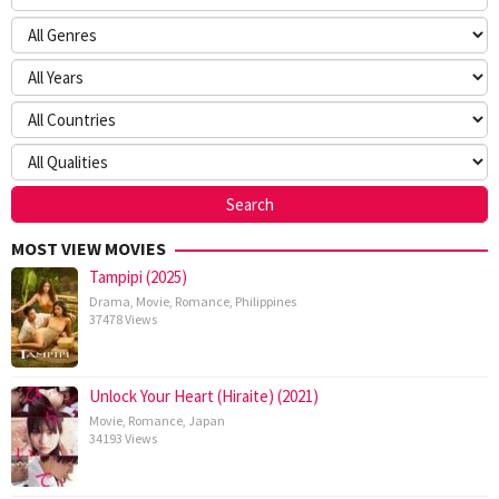
MOST VIEW MOVIES
Tampipi (2025)
Drama
,
Movie
,
Romance
,
Philippines
37478 Views
Unlock Your Heart (Hiraite) (2021)
Movie
,
Romance
,
Japan
34193 Views