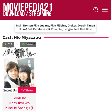
Skip
to
content
Cast:
Hio Miyazawa
7.5
40 min
Eps:
7
TV Show
Boku no
Hatsukoi wo
Kimi ni Sasagu (I