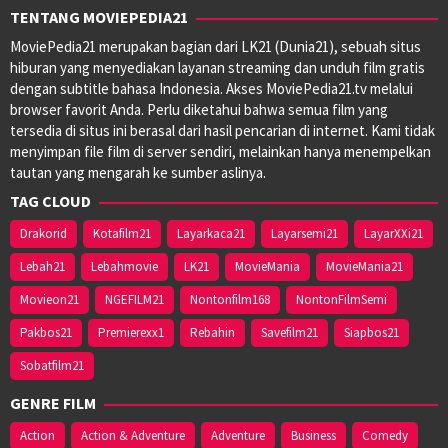
TENTANG MOVIEPEDIA21
MoviePedia21 merupakan bagian dari LK21 (Dunia21), sebuah situs
hiburan yang menyediakan layanan streaming dan unduh film gratis
dengan subtitle bahasa Indonesia. Akses MoviePedia21.tv melalui
browser favorit Anda. Perlu diketahui bahwa semua film yang
tersedia di situs ini berasal dari hasil pencarian di internet. Kami tidak
menyimpan file film di server sendiri, melainkan hanya menempelkan
tautan yang mengarah ke sumber aslinya.
TAG CLOUD
Drakorid
Kotafilm21
Layarkaca21
Layarsemi21
LayarXXi21
Lebah21
Lebahmovie
LK21
MovieMania
MovieMania21
Movieon21
NGEFILM21
Nontonfilm168
NontonFilmSemi
Pakbos21
Premierexx1
Rebahin
Savefilm21
Siapbos21
Sobatfilm21
GENRE FILM
Action
Action & Adventure
Adventure
Business
Comedy