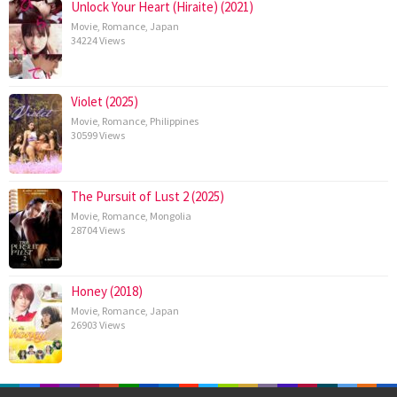
Unlock Your Heart (Hiraite) (2021)
Movie
,
Romance
,
Japan
34224 Views
Violet (2025)
Movie
,
Romance
,
Philippines
30599 Views
The Pursuit of Lust 2 (2025)
Movie
,
Romance
,
Mongolia
28704 Views
Honey (2018)
Movie
,
Romance
,
Japan
26903 Views