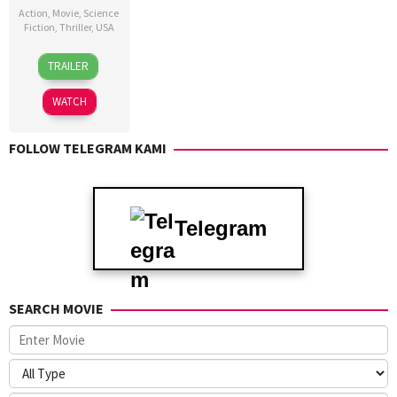
Action
,
Movie
,
Science
Fiction
,
Thriller
,
USA
12
Julius
TRAILER
Feb
Onah
2025
WATCH
FOLLOW TELEGRAM KAMI
Telegram
SEARCH MOVIE