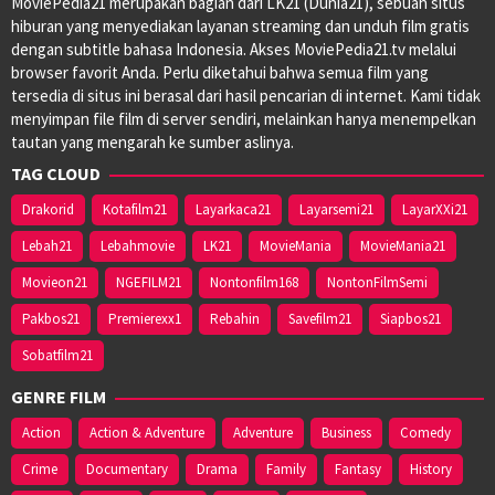
MoviePedia21 merupakan bagian dari LK21 (Dunia21), sebuah situs
hiburan yang menyediakan layanan streaming dan unduh film gratis
dengan subtitle bahasa Indonesia. Akses MoviePedia21.tv melalui
browser favorit Anda. Perlu diketahui bahwa semua film yang
tersedia di situs ini berasal dari hasil pencarian di internet. Kami tidak
menyimpan file film di server sendiri, melainkan hanya menempelkan
tautan yang mengarah ke sumber aslinya.
TAG CLOUD
Drakorid
Kotafilm21
Layarkaca21
Layarsemi21
LayarXXi21
Lebah21
Lebahmovie
LK21
MovieMania
MovieMania21
Movieon21
NGEFILM21
Nontonfilm168
NontonFilmSemi
Pakbos21
Premierexx1
Rebahin
Savefilm21
Siapbos21
Sobatfilm21
GENRE FILM
Action
Action & Adventure
Adventure
Business
Comedy
Crime
Documentary
Drama
Family
Fantasy
History