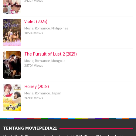
34224 Views
Violet (2025)
Movie
,
Romance
,
Philippines
30599 Views
The Pursuit of Lust 2 (2025)
Movie
,
Romance
,
Mongolia
28704 Views
Honey (2018)
Movie
,
Romance
,
Japan
26903 Views
TENTANG MOVIEPEDIA21