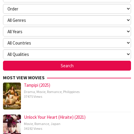
MOST VIEW MOVIES
Tampipi (2025)
Drama
,
Movie
,
Romance
,
Philippines
37475 Views
Unlock Your Heart (Hiraite) (2021)
Movie
,
Romance
,
Japan
34192 Views