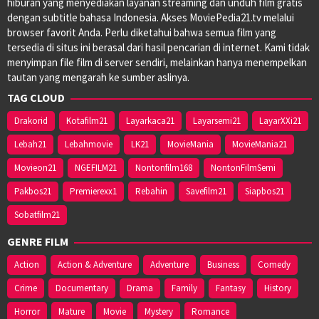
hiburan yang menyediakan layanan streaming dan unduh film gratis
dengan subtitle bahasa Indonesia. Akses MoviePedia21.tv melalui
browser favorit Anda. Perlu diketahui bahwa semua film yang
tersedia di situs ini berasal dari hasil pencarian di internet. Kami tidak
menyimpan file film di server sendiri, melainkan hanya menempelkan
tautan yang mengarah ke sumber aslinya.
TAG CLOUD
Drakorid
Kotafilm21
Layarkaca21
Layarsemi21
LayarXXi21
Lebah21
Lebahmovie
LK21
MovieMania
MovieMania21
Movieon21
NGEFILM21
Nontonfilm168
NontonFilmSemi
Pakbos21
Premierexx1
Rebahin
Savefilm21
Siapbos21
Sobatfilm21
GENRE FILM
Action
Action & Adventure
Adventure
Business
Comedy
Crime
Documentary
Drama
Family
Fantasy
History
Horror
Mature
Movie
Mystery
Romance