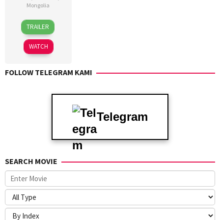
Mongolia
7
B.BATDELGER
TRAILER
Feb
2025
WATCH
FOLLOW TELEGRAM KAMI
Telegram
SEARCH MOVIE