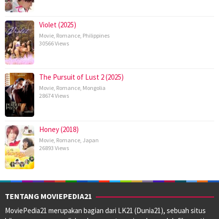
Violet (2025)
Movie
,
Romance
,
Philippines
30566 Views
The Pursuit of Lust 2 (2025)
Movie
,
Romance
,
Mongolia
28674 Views
Honey (2018)
Movie
,
Romance
,
Japan
26893 Views
TENTANG MOVIEPEDIA21
MoviePedia21 merupakan bagian dari LK21 (Dunia21), sebuah situs